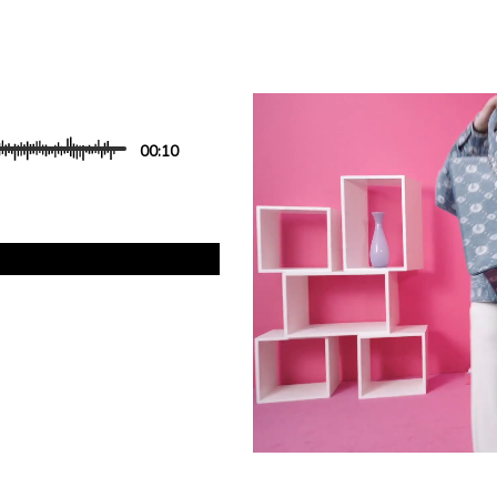
00
:
10