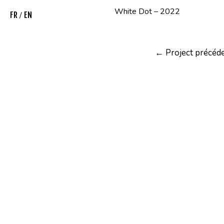
White Dot – 2022
FR
/
EN
Navigation
←
Project précéd
de
l’article