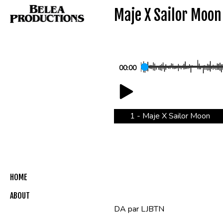
Aller
Maje X Sailor Moon
au
contenu
00
:
00
1 - Maje X Sailor Moon
HOME
ABOUT
DA par LJBTN